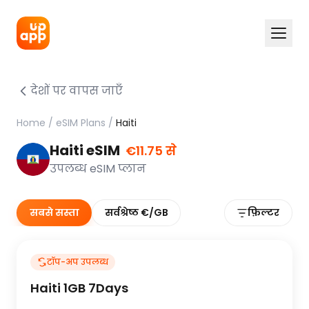
देशों पर वापस जाएँ
Home
/
eSIM Plans
/
Haiti
Haiti eSIM
€11.75 से
उपलब्ध eSIM प्लान
सबसे सस्ता
सर्वश्रेष्ठ €/GB
फ़िल्टर
टॉप-अप उपलब्ध
Haiti 1GB 7Days