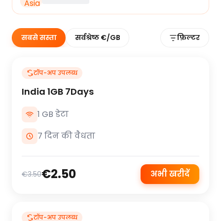
सबसे सस्ता
सर्वश्रेष्ठ €/GB
फ़िल्टर
टॉप-अप उपलब्ध
India 1GB 7Days
1 GB डेटा
7 दिन की वैधता
€2.50
अभी खरीदें
€3.50
टॉप-अप उपलब्ध