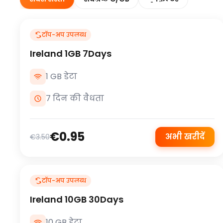
टॉप-अप उपलब्ध
Ireland 1GB 7Days
1 GB डेटा
7 दिन की वैधता
€0.95
अभी खरीदें
€3.50
टॉप-अप उपलब्ध
Ireland 10GB 30Days
10 GB डेटा