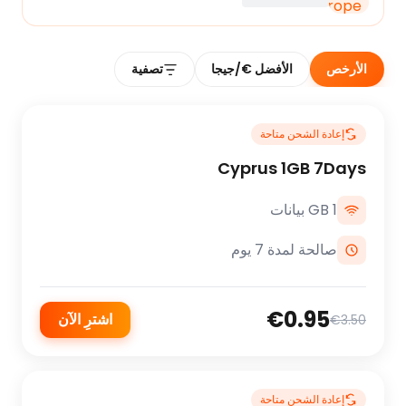
الأرخص
الأفضل €/جيجا
تصفية
إعادة الشحن متاحة
Cyprus 1GB 7Days
1 GB بيانات
صالحة لمدة 7 يوم
€0.95
اشترِ الآن
€3.50
إعادة الشحن متاحة