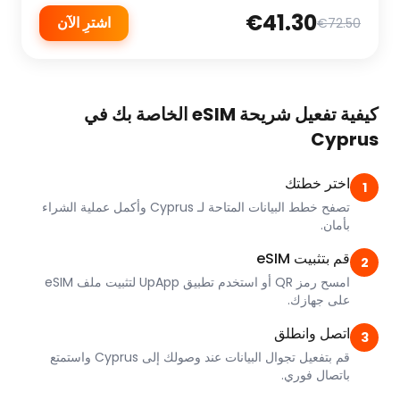
€41.30
اشترِ الآن
€72.50
كيفية تفعيل شريحة eSIM الخاصة بك في
Cyprus
اختر خطتك
1
تصفح خطط البيانات المتاحة لـ Cyprus وأكمل عملية الشراء
بأمان.
قم بتثبيت eSIM
2
امسح رمز QR أو استخدم تطبيق UpApp لتثبيت ملف eSIM
على جهازك.
اتصل وانطلق
3
قم بتفعيل تجوال البيانات عند وصولك إلى Cyprus واستمتع
باتصال فوري.