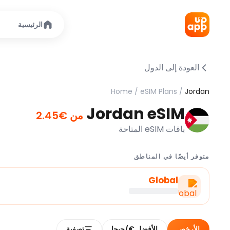
الرئيسية
العودة إلى الدول
Home
/
eSIM Plans
/
Jordan
Jordan eSIM
من €2.45
باقات eSIM المتاحة
متوفر أيضًا في المناطق
Global
الأرخص
الأفضل €/جيجا
تصفية