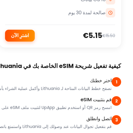
صالحة لمدة 30 يوم
€5.15
اشترِ الآن
€15.50
كيفية تفعيل شريحة eSIM الخاصة بك في Lithuania
اختر خطتك
1
تصفح خطط البيانات المتاحة لـ Lithuania وأكمل عملية الشراء بأمان.
قم بتثبيت eSIM
2
امسح رمز QR أو استخدم تطبيق UpApp لتثبيت ملف eSIM على جهازك.
اتصل وانطلق
3
قم بتفعيل تجوال البيانات عند وصولك إلى Lithuania واستمتع باتصال فوري.