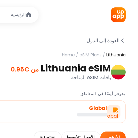
الرئيسية
العودة إلى الدول
Home
/
eSIM Plans
/
Lithuania
Lithuania eSIM
من €0.95
باقات eSIM المتاحة
متوفر أيضًا في المناطق
Global
الأرخص
الأفضل €/جيجا
تصفية