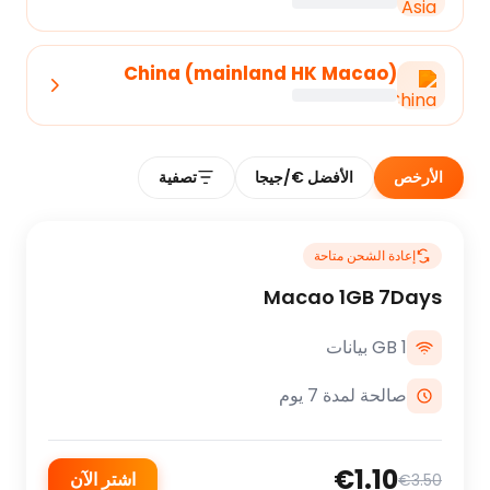
China (mainland HK Macao)
الأرخص
الأفضل €/جيجا
تصفية
إعادة الشحن متاحة
Macao 1GB 7Days
1 GB بيانات
صالحة لمدة 7 يوم
€1.10
اشترِ الآن
€3.50