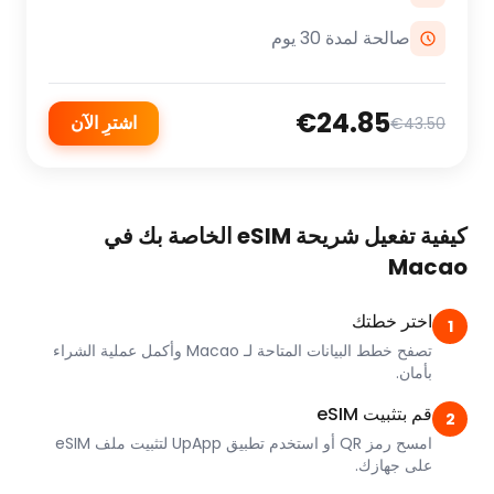
صالحة لمدة 30 يوم
€24.85
اشترِ الآن
€43.50
كيفية تفعيل شريحة eSIM الخاصة بك في
Macao
اختر خطتك
1
تصفح خطط البيانات المتاحة لـ Macao وأكمل عملية الشراء
بأمان.
قم بتثبيت eSIM
2
امسح رمز QR أو استخدم تطبيق UpApp لتثبيت ملف eSIM
على جهازك.