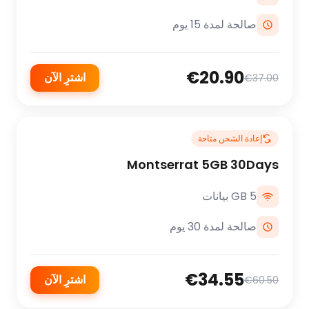
صالحة لمدة 15 يوم
€20.90
اشترِ الآن
€37.00
إعادة الشحن متاحة
Montserrat 5GB 30Days
5 GB بيانات
صالحة لمدة 30 يوم
€34.55
اشترِ الآن
€60.50