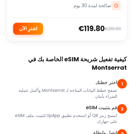
صالحة لمدة 30 يوم
€119.80
اشترِ الآن
€210.00
كيفية تفعيل شريحة eSIM الخاصة بك في
Montserrat
اختر خطتك
1
تصفح خطط البيانات المتاحة لـ Montserrat وأكمل عملية
الشراء بأمان.
قم بتثبيت eSIM
2
امسح رمز QR أو استخدم تطبيق UpApp لتثبيت ملف eSIM
على جهازك.
اتصل وانطلق