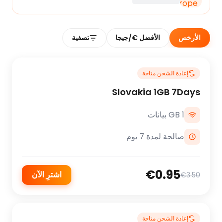
الأرخص
الأفضل €/جيجا
تصفية
إعادة الشحن متاحة
Slovakia 1GB 7Days
1 GB بيانات
صالحة لمدة 7 يوم
€0.95
اشترِ الآن
€3.50
إعادة الشحن متاحة