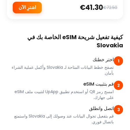
€41.30
اشترِ الآن
€72.50
كيفية تفعيل شريحة eSIM الخاصة بك في
Slovakia
اختر خطتك
1
تصفح خطط البيانات المتاحة لـ Slovakia وأكمل عملية الشراء
بأمان.
قم بتثبيت eSIM
2
امسح رمز QR أو استخدم تطبيق UpApp لتثبيت ملف eSIM
على جهازك.
اتصل وانطلق
3
قم بتفعيل تجوال البيانات عند وصولك إلى Slovakia واستمتع
باتصال فوري.