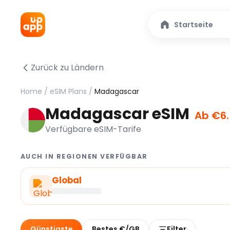
Startseite
Zurück zu Ländern
Home
/
eSIM Plans
/
Madagascar
Madagascar eSIM
Ab €6
Verfügbare eSIM-Tarife
AUCH IN REGIONEN VERFÜGBAR
Global
Günstigste
Bestes €/GB
Filter