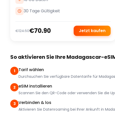
30 Tage Gültigkeit
€70.90
Jetzt kaufen
€124.50
So aktivieren Sie Ihre Madagascar-eSI
Tarif wählen
1
Durchsuchen Sie verfügbare Datentarife für Madagasc
eSIM installieren
2
Scannen Sie den QR-Code oder verwenden Sie die UpAp
Verbinden & los
3
Aktivieren Sie Datenroaming bei Ihrer Ankunft in Mada