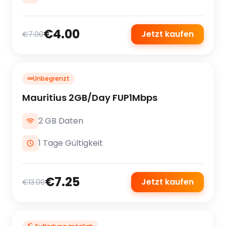
€4.00
Jetzt kaufen
€7.00
∞
Unbegrenzt
Mauritius 2GB/Day FUP1Mbps
2 GB Daten
1 Tage Gültigkeit
€7.25
Jetzt kaufen
€13.00