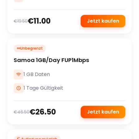
€11.00
Jetzt kaufen
€19.50
∞
Unbegrenzt
Samoa 1GB/Day FUP1Mbps
1 GB Daten
1 Tage Gültigkeit
€26.50
Jetzt kaufen
€46.50