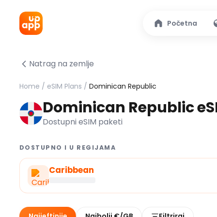
Početna
Natrag na zemlje
Home
/
eSIM Plans
/
Dominican Republic
Dominican Republic e
Dostupni eSIM paketi
DOSTUPNO I U REGIJAMA
Caribbean
Najjeftinije
Najbolji €/GB
Filtriraj