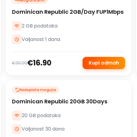
∞
Neograničeno
Dominican Republic 2GB/Day FUP1Mbps
2 GB podataka
Valjanost 1 dana
€16.90
Kupi odmah
€30.00
Nadoplata moguća
Dominican Republic 20GB 30Days
20 GB podataka
Valjanost 30 dana