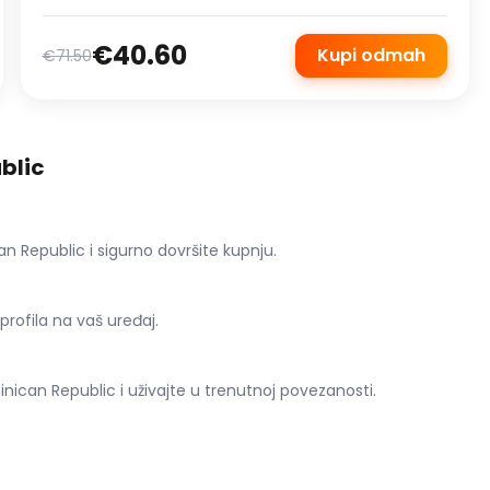
€40.60
Kupi odmah
€71.50
blic
Republic i sigurno dovršite kupnju.
 profila na vaš uređaj.
can Republic i uživajte u trenutnoj povezanosti.