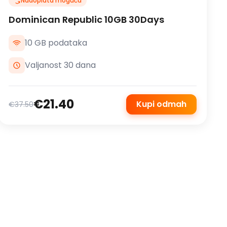
Nadoplata moguća
Dominican Republic 10GB 30Days
10 GB podataka
Valjanost 30 dana
€21.40
Kupi odmah
€37.50