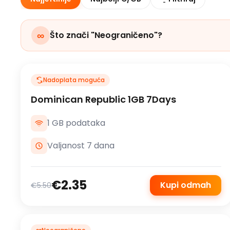
∞
Što znači "Neograničeno"?
Nadoplata moguća
Dominican Republic 1GB 7Days
1 GB podataka
Valjanost 7 dana
€2.35
Kupi odmah
€5.50