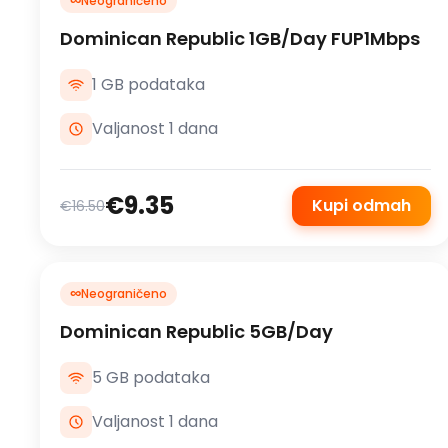
∞
Neograničeno
Dominican Republic 1GB/Day FUP1Mbps
1 GB podataka
Valjanost 1 dana
€9.35
Kupi odmah
€16.50
∞
Neograničeno
Dominican Republic 5GB/Day
5 GB podataka
Valjanost 1 dana