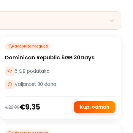
Nadoplata moguća
Dominican Republic 5GB 30Days
5 GB podataka
Valjanost 30 dana
€9.35
Kupi odmah
€22.00