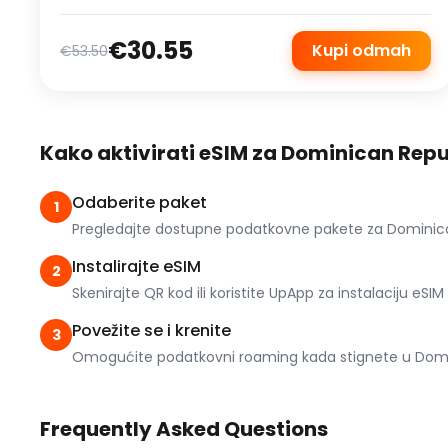
€30.55
Kupi odmah
€53.50
Kako aktivirati eSIM za Dominican Repu
Odaberite paket
1
Pregledajte dostupne podatkovne pakete za Dominican 
Instalirajte eSIM
2
Skenirajte QR kod ili koristite UpApp za instalaciju eSIM
Povežite se i krenite
3
Omogućite podatkovni roaming kada stignete u Domini
Frequently Asked Questions