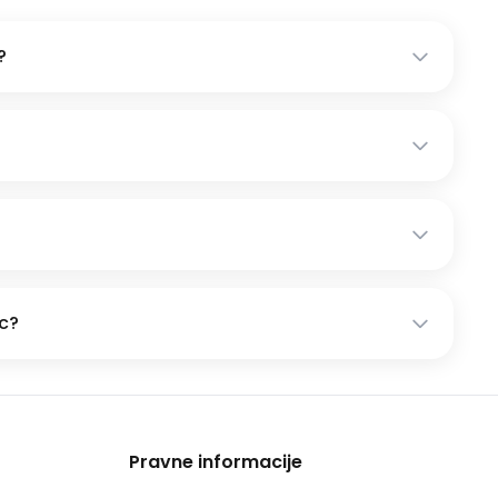
?
ic?
Pravne informacije