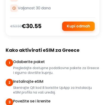
Valjanost 30 dana
€30.55
Kupi odmah
€53.50
Kako aktivirati eSIM za Greece
Odaberite paket
1
Pregledajte dostupne podatkovne pakete za Greece
i sigurno dovršite kupnju.
Instalirajte eSIM
2
Skenirajte QR kod ili koristite UpApp za instalaciju
eSIM profila na vaš uređaj.
Povežite se i krenite
3