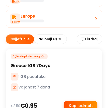
Europe
Najjeftinije
Najbolji €/GB
Filtriraj
Nadoplata moguća
Greece 1GB 7Days
1 GB podataka
Valjanost 7 dana
€0.95
Kupi odmah
€3.50