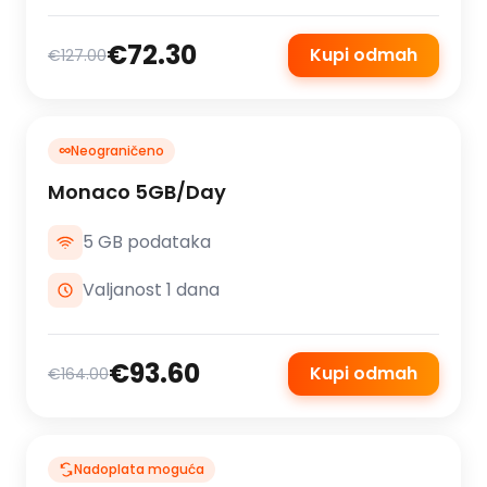
€72.30
Kupi odmah
€127.00
∞
Neograničeno
Monaco 5GB/Day
5 GB podataka
Valjanost 1 dana
€93.60
Kupi odmah
€164.00
Nadoplata moguća