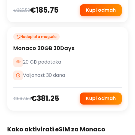
€185.75
Kupi odmah
€325.50
Nadoplata moguća
Monaco 20GB 30Days
20 GB podataka
Valjanost 30 dana
€381.25
Kupi odmah
€667.50
Kako aktivirati eSIM za Monaco