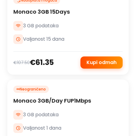
Nadoplata moguća
Monaco 3GB 15Days
3 GB podataka
Valjanost 15 dana
€61.35
Kupi odmah
€107.50
∞
Neograničeno
Monaco 3GB/Day FUP1Mbps
3 GB podataka
Valjanost 1 dana