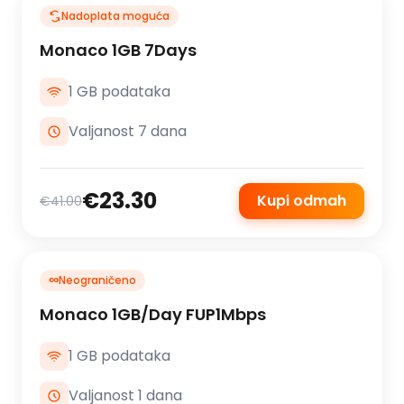
Nadoplata moguća
Monaco 1GB 7Days
1 GB podataka
Valjanost 7 dana
€23.30
Kupi odmah
€41.00
∞
Neograničeno
Monaco 1GB/Day FUP1Mbps
1 GB podataka
Valjanost 1 dana