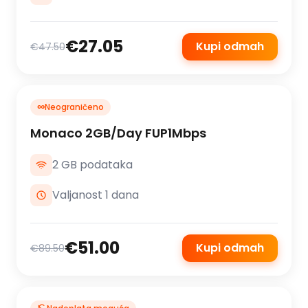
€27.05
Kupi odmah
€47.50
∞
Neograničeno
Monaco 2GB/Day FUP1Mbps
2 GB podataka
Valjanost 1 dana
€51.00
Kupi odmah
€89.50