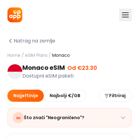
Natrag na zemlje
Home
/
eSIM Plans
/
Monaco
Monaco eSIM
Od €23.30
Dostupni eSIM paketi
Najjeftinije
Najbolji €/GB
Filtriraj
∞
Što znači "Neograničeno"?