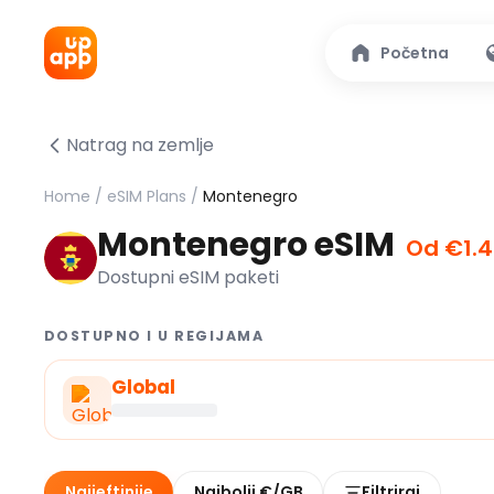
Početna
Natrag na zemlje
Home
/
eSIM Plans
/
Montenegro
Montenegro eSIM
Od €1.
Dostupni eSIM paketi
DOSTUPNO I U REGIJAMA
Global
Najjeftinije
Najbolji €/GB
Filtriraj