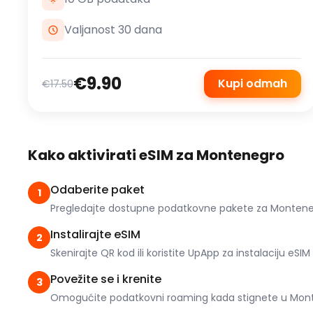
Valjanost 30 dana
€9.90
Kupi odmah
€17.50
Kako aktivirati eSIM za Montenegro
Odaberite paket
1
Pregledajte dostupne podatkovne pakete za Montenegr
Instalirajte eSIM
2
Skenirajte QR kod ili koristite UpApp za instalaciju eSIM
Povežite se i krenite
3
Omogućite podatkovni roaming kada stignete u Monten