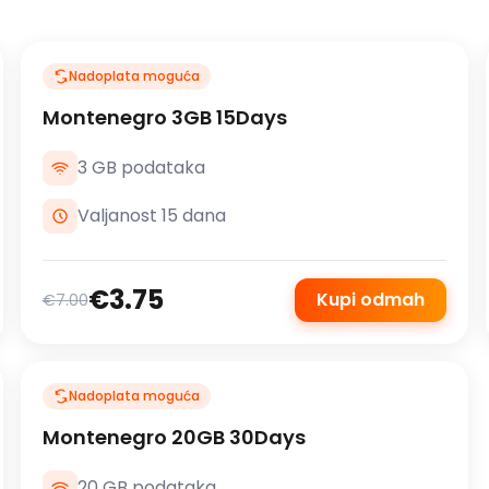
Nadoplata moguća
Montenegro 3GB 15Days
3 GB podataka
Valjanost 15 dana
€3.75
Kupi odmah
€7.00
Nadoplata moguća
Montenegro 20GB 30Days
20 GB podataka