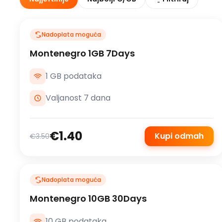
Nadoplata moguća
Montenegro 1GB 7Days
1 GB podataka
Valjanost 7 dana
€1.40
Kupi odmah
€3.50
Nadoplata moguća
Montenegro 10GB 30Days
10 GB podataka