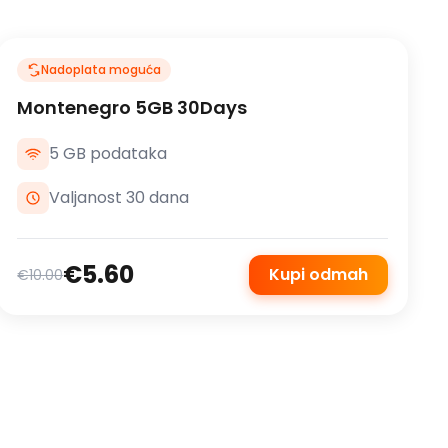
Nadoplata moguća
Montenegro 5GB 30Days
5 GB podataka
Valjanost 30 dana
€5.60
Kupi odmah
€10.00