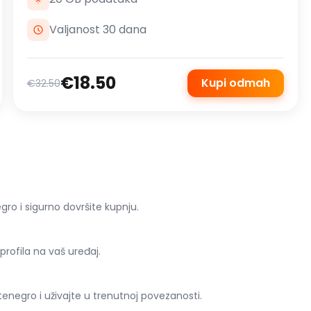
Valjanost 30 dana
€18.50
Kupi odmah
€32.50
o i sigurno dovršite kupnju.
 profila na vaš uređaj.
egro i uživajte u trenutnoj povezanosti.