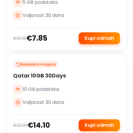
5 GB podataka
Valjanost 30 dana
€7.85
Kupi odmah
€13.00
Nadoplata moguća
Qatar 10GB 30Days
10 GB podataka
Valjanost 30 dana
€14.10
Kupi odmah
€23.00