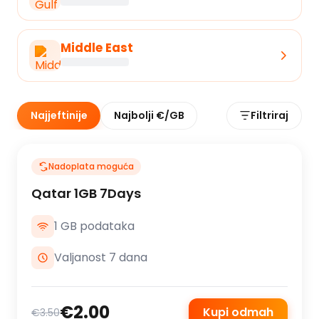
Middle East
Najjeftinije
Najbolji €/GB
Filtriraj
Nadoplata moguća
Qatar 1GB 7Days
1 GB podataka
Valjanost 7 dana
€2.00
Kupi odmah
€3.50