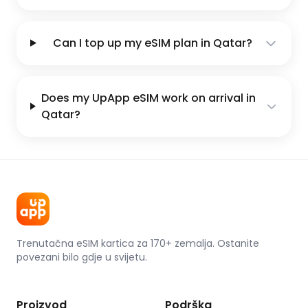
Can I top up my eSIM plan in Qatar?
Does my UpApp eSIM work on arrival in
Qatar?
Trenutačna eSIM kartica za 170+ zemalja. Ostanite
povezani bilo gdje u svijetu.
Proizvod
Podrška