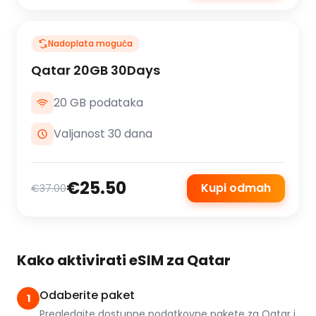
Nadoplata moguća
Qatar 20GB 30Days
20 GB podataka
Valjanost 30 dana
€25.50
Kupi odmah
€37.00
Kako aktivirati eSIM za Qatar
Odaberite paket
1
Pregledajte dostupne podatkovne pakete za Qatar i