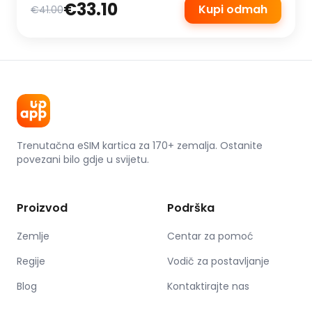
€33.10
Kupi odmah
€41.00
Trenutačna eSIM kartica za 170+ zemalja. Ostanite
povezani bilo gdje u svijetu.
Proizvod
Podrška
Zemlje
Centar za pomoć
Regije
Vodič za postavljanje
Blog
Kontaktirajte nas