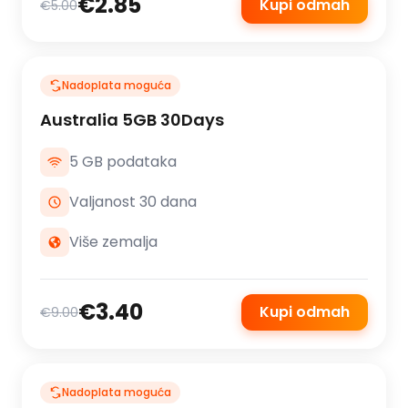
€2.85
Kupi odmah
€5.00
Nadoplata moguća
Australia 5GB 30Days
5 GB podataka
Valjanost 30 dana
Više zemalja
€3.40
Kupi odmah
€9.00
Nadoplata moguća