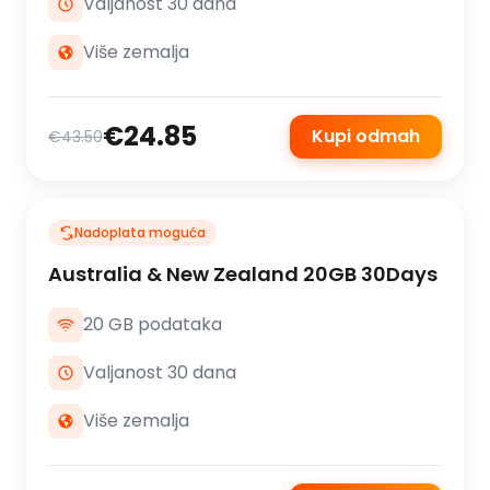
Valjanost 30 dana
Više zemalja
€24.85
Kupi odmah
€43.50
Nadoplata moguća
Australia & New Zealand 20GB 30Days
20 GB podataka
Valjanost 30 dana
Više zemalja