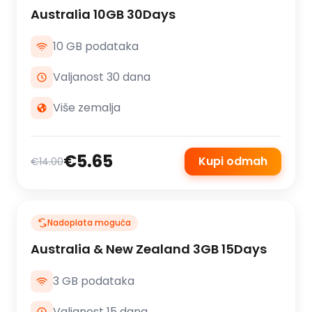
Australia 10GB 30Days
10 GB podataka
Valjanost 30 dana
Više zemalja
€5.65
Kupi odmah
€14.00
Nadoplata moguća
Australia & New Zealand 3GB 15Days
3 GB podataka
Valjanost 15 dana