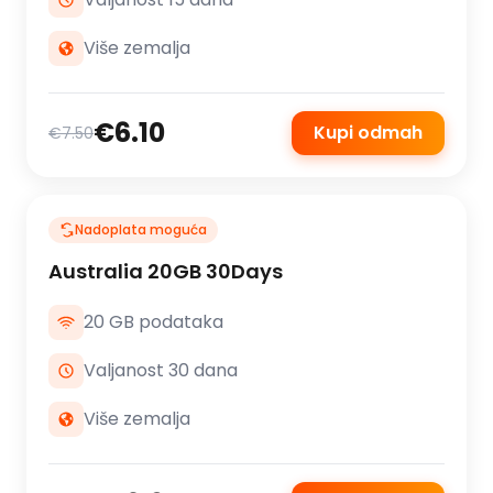
Više zemalja
€6.10
Kupi odmah
€7.50
Nadoplata moguća
Australia 20GB 30Days
20 GB podataka
Valjanost 30 dana
Više zemalja