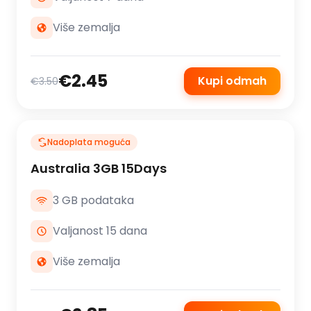
Više zemalja
€2.45
Kupi odmah
€3.50
Nadoplata moguća
Australia 3GB 15Days
3 GB podataka
Valjanost 15 dana
Više zemalja