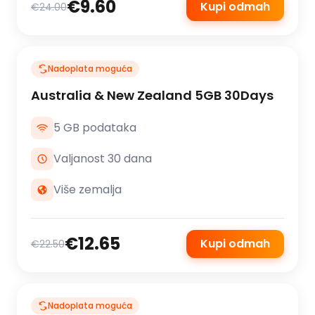
€9.60
Kupi odmah
€24.00
Nadoplata moguća
Australia & New Zealand 5GB 30Days
5 GB podataka
Valjanost 30 dana
Više zemalja
€12.65
Kupi odmah
€22.50
Nadoplata moguća