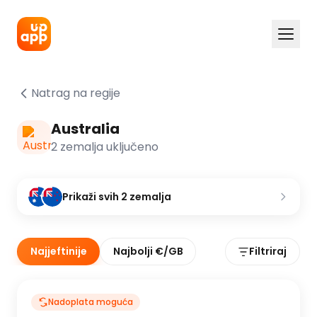
Natrag na regije
Australia
2 zemalja uključeno
Prikaži svih 2 zemalja
Najjeftinije
Najbolji €/GB
Filtriraj
Nadoplata moguća