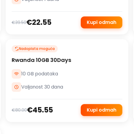
€22.55
Kupi odmah
€39.50
Nadoplata moguća
Rwanda 10GB 30Days
10 GB podataka
Valjanost 30 dana
€45.55
Kupi odmah
€80.00