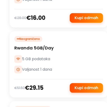
€16.00
Kupi odmah
€28.00
∞
Neograničeno
Rwanda 5GB/Day
5 GB podataka
Valjanost 1 dana
€29.15
Kupi odmah
€51.50