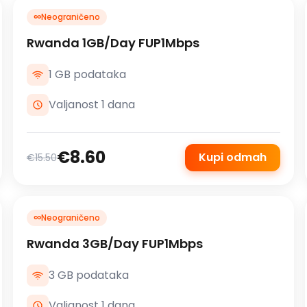
∞
Neograničeno
Rwanda 1GB/Day FUP1Mbps
1 GB podataka
Valjanost 1 dana
€8.60
Kupi odmah
€15.50
∞
Neograničeno
Rwanda 3GB/Day FUP1Mbps
3 GB podataka
Valjanost 1 dana