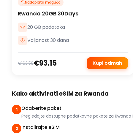
Nadoplata moguća
Rwanda 20GB 30Days
20 GB podataka
Valjanost 30 dana
€93.15
Kupi odmah
€163.50
Kako aktivirati eSIM za Rwanda
Odaberite paket
1
Pregledajte dostupne podatkovne pakete za Rwanda i 
Instalirajte eSIM
2