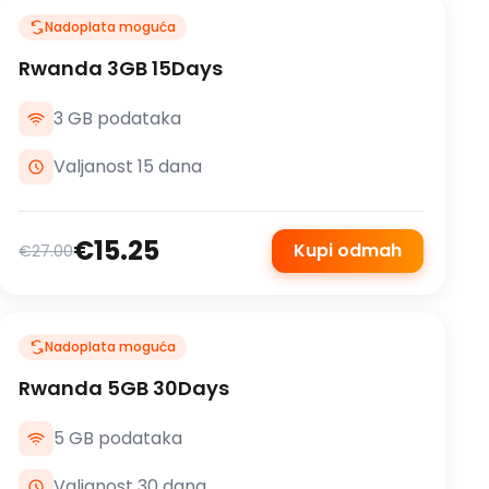
Nadoplata moguća
Rwanda 3GB 15Days
3 GB podataka
Valjanost 15 dana
€15.25
Kupi odmah
€27.00
Nadoplata moguća
Rwanda 5GB 30Days
5 GB podataka
Valjanost 30 dana