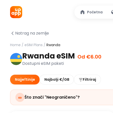
Početna
Natrag na zemlje
Home
/
eSIM Plans
/
Rwanda
Rwanda eSIM
Od €6.00
Dostupni eSIM paketi
Najjeftinije
Najbolji €/GB
Filtriraj
∞
Što znači "Neograničeno"?