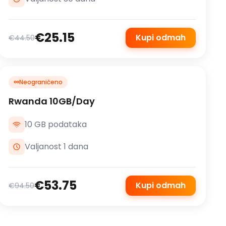
€25.15
Kupi odmah
€44.50
∞
Neograničeno
Rwanda 10GB/Day
10 GB podataka
Valjanost 1 dana
€53.75
Kupi odmah
€94.50