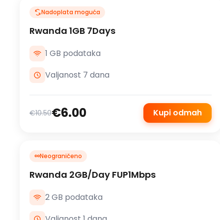
Nadoplata moguća
Rwanda 1GB 7Days
1 GB podataka
Valjanost 7 dana
€6.00
Kupi odmah
€10.50
∞
Neograničeno
Rwanda 2GB/Day FUP1Mbps
2 GB podataka
Valjanost 1 dana