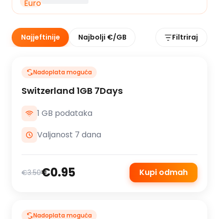
Najjeftinije
Najbolji €/GB
Filtriraj
Nadoplata moguća
Switzerland 1GB 7Days
1 GB podataka
Valjanost 7 dana
€0.95
Kupi odmah
€3.50
Nadoplata moguća