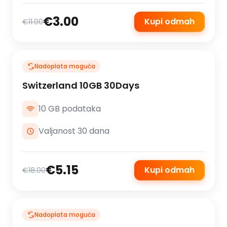
€3.00
Kupi odmah
€11.00
Nadoplata moguća
Switzerland 10GB 30Days
10 GB podataka
Valjanost 30 dana
€5.15
Kupi odmah
€18.00
Nadoplata moguća