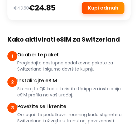
€24.85
Kupi odmah
€43.50
Kako aktivirati eSIM za Switzerland
Odaberite paket
1
Pregledajte dostupne podatkovne pakete za
Switzerland i sigurno dovršite kupnju.
Instalirajte eSIM
2
Skenirajte QR kod ili koristite UpApp za instalaciju
eSIM profila na vaš uređaj.
Povežite se i krenite
3
Omogućite podatkovni roaming kada stignete u
Switzerland i uživajte u trenutnoj povezanosti.