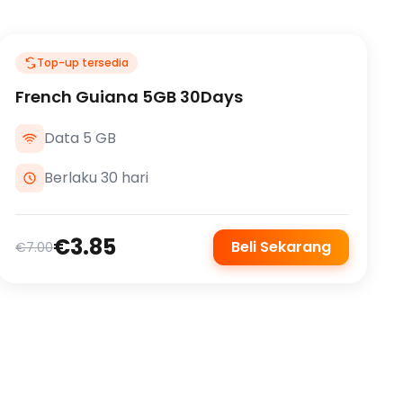
Top-up tersedia
French Guiana 5GB 30Days
Data 5 GB
Berlaku 30 hari
€3.85
Beli Sekarang
€7.00