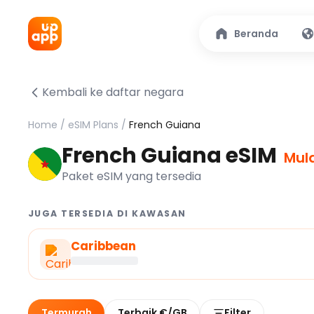
Beranda
Kembali ke daftar negara
Home
/
eSIM Plans
/
French Guiana
French Guiana eSIM
Mula
Paket eSIM yang tersedia
JUGA TERSEDIA DI KAWASAN
Caribbean
Termurah
Terbaik €/GB
Filter