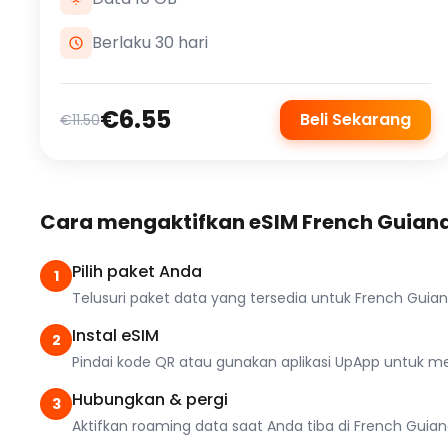
Berlaku 30 hari
€6.55
Beli Sekarang
€11.50
Cara mengaktifkan eSIM French Guian
Pilih paket Anda
1
Telusuri paket data yang tersedia untuk French Gui
Instal eSIM
2
Pindai kode QR atau gunakan aplikasi UpApp untuk men
Hubungkan & pergi
3
Aktifkan roaming data saat Anda tiba di French Guiana