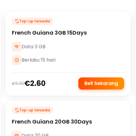
Top-up tersedia
French Guiana 3GB 15Days
Data 3 GB
Berlaku 15 hari
€2.60
Beli Sekarang
€5.00
Top-up tersedia
French Guiana 20GB 30Days
Data 20 GB