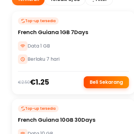
Top-up tersedia
French Guiana 1GB 7Days
Data 1 GB
Berlaku 7 hari
€1.25
Beli Sekarang
€2.50
Top-up tersedia
French Guiana 10GB 30Days
Data 10 GB