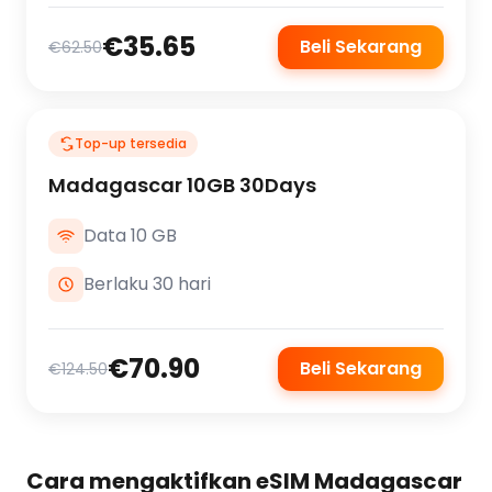
€35.65
Beli Sekarang
€62.50
Top-up tersedia
Madagascar 10GB 30Days
Data 10 GB
Berlaku 30 hari
€70.90
Beli Sekarang
€124.50
Cara mengaktifkan eSIM Madagascar