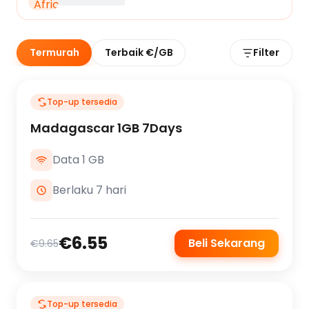
Termurah
Terbaik €/GB
Filter
Top-up tersedia
Madagascar 1GB 7Days
Data 1 GB
Berlaku 7 hari
€6.55
Beli Sekarang
€9.65
Top-up tersedia