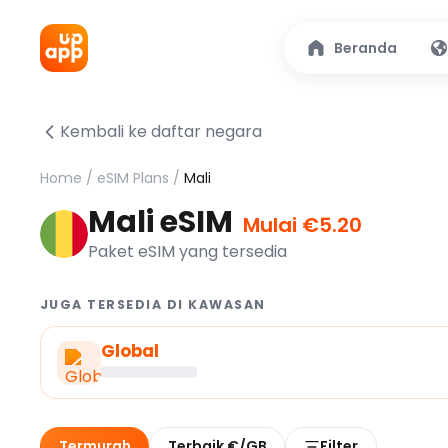
Beranda
Kembali ke daftar negara
Home
/
eSIM Plans
/
Mali
Mali eSIM
Mulai €5.20
Paket eSIM yang tersedia
JUGA TERSEDIA DI KAWASAN
Global
Termurah
Terbaik €/GB
Filter