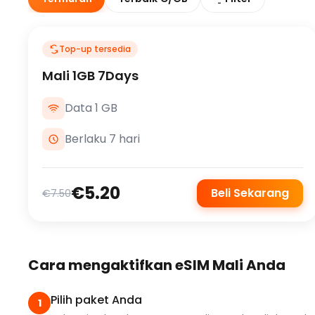
Top-up tersedia
Mali 1GB 7Days
Data 1 GB
Berlaku 7 hari
€5.20
Beli Sekarang
€7.50
Cara mengaktifkan eSIM Mali Anda
Pilih paket Anda
1