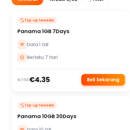
Top-up tersedia
Panama 1GB 7Days
Data 1 GB
Berlaku 7 hari
€4.35
Beli Sekarang
€7.50
Top-up tersedia
Panama 10GB 30Days
Data 10 GB