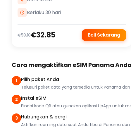
Berlaku 30 hari
€32.85
Beli Sekarang
€50.10
Cara mengaktifkan eSIM Panama And
Pilih paket Anda
1
Telusuri paket data yang tersedia untuk Panama da
Instal eSIM
2
Pindai kode QR atau gunakan aplikasi UpApp untuk men
Hubungkan & pergi
3
Aktifkan roaming data saat Anda tiba di Panama dan ni