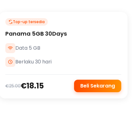
Top-up tersedia
Panama 5GB 30Days
Data 5 GB
Berlaku 30 hari
€18.15
Beli Sekarang
€25.00