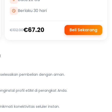
Berlaku 30 hari
€67.20
Beli Sekarang
€102.90
a
n selesaikan pembelian dengan aman.
ginstal profil eSIM di perangkat Anda.
kmati konektivitas seluler instan.