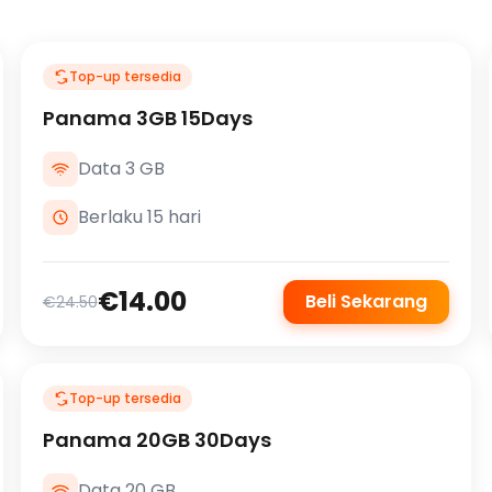
Top-up tersedia
Panama 3GB 15Days
Data 3 GB
Berlaku 15 hari
€14.00
Beli Sekarang
€24.50
Top-up tersedia
Panama 20GB 30Days
Data 20 GB