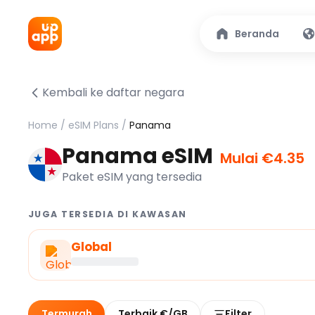
Beranda
Kembali ke daftar negara
Home
/
eSIM Plans
/
Panama
Panama eSIM
Mulai €4.35
Paket eSIM yang tersedia
JUGA TERSEDIA DI KAWASAN
Global
Termurah
Terbaik €/GB
Filter