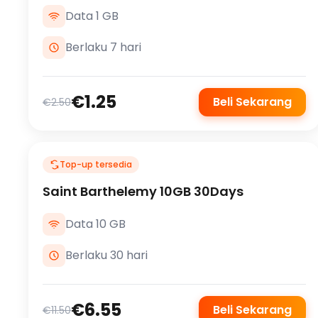
Data 1 GB
Berlaku 7 hari
€1.25
Beli Sekarang
€2.50
Top-up tersedia
Saint Barthelemy 10GB 30Days
Data 10 GB
Berlaku 30 hari
€6.55
Beli Sekarang
€11.50