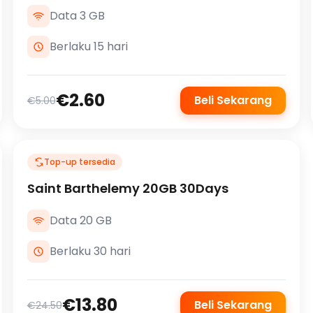
Data 3 GB
Berlaku 15 hari
€2.60
Beli Sekarang
€5.00
Top-up tersedia
Saint Barthelemy 20GB 30Days
Data 20 GB
Berlaku 30 hari
€13.80
Beli Sekarang
€24.50