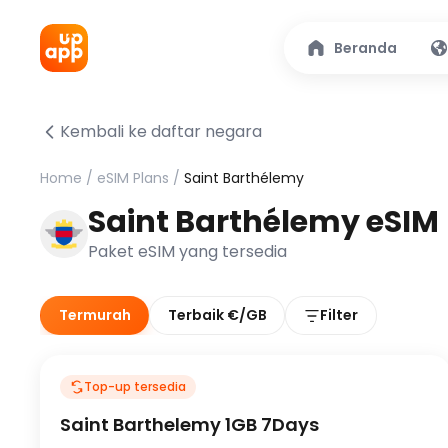
Beranda
Kembali ke daftar negara
Home
/
eSIM Plans
/
Saint Barthélemy
Saint Barthélemy eSIM
Paket eSIM yang tersedia
Termurah
Terbaik €/GB
Filter
Top-up tersedia
Saint Barthelemy 1GB 7Days