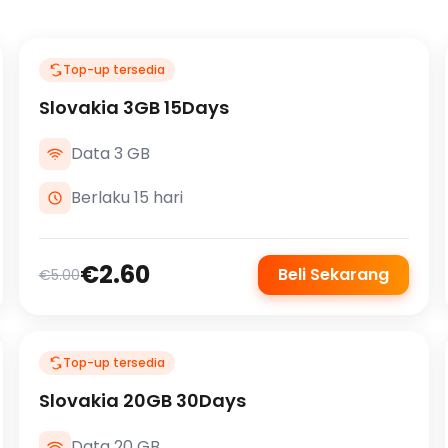
Top-up tersedia
Slovakia 3GB 15Days
Data 3 GB
Berlaku 15 hari
€2.60
Beli Sekarang
€5.00
Top-up tersedia
Slovakia 20GB 30Days
Data 20 GB