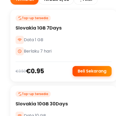
Top-up tersedia
Slovakia 1GB 7Days
Data 1 GB
Berlaku 7 hari
€0.95
Beli Sekarang
€3.50
Top-up tersedia
Slovakia 10GB 30Days
Data 10 GB