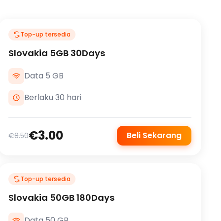
Top-up tersedia
Slovakia 5GB 30Days
Data 5 GB
Berlaku 30 hari
€3.00
Beli Sekarang
€8.50
Top-up tersedia
Slovakia 50GB 180Days
Data 50 GB