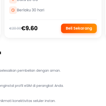
Berlaku 30 hari
€9.60
Beli Sekarang
€20.00
a
n selesaikan pembelian dengan aman.
ginstal profil eSIM di perangkat Anda.
ikmati konektivitas seluler instan.