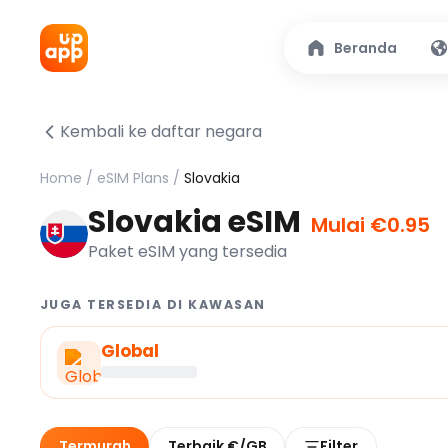
Beranda
Kembali ke daftar negara
Home
/
eSIM Plans
/
Slovakia
Slovakia eSIM
Mulai €0.95
Paket eSIM yang tersedia
JUGA TERSEDIA DI KAWASAN
Global
Termurah
Terbaik €/GB
Filter