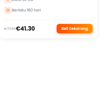
Berlaku 180 hari
€41.30
Beli Sekarang
€72.50