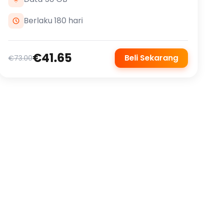
Berlaku 180 hari
€41.65
Beli Sekarang
€73.00