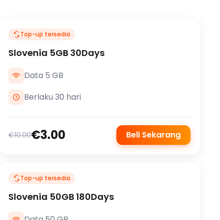
Top-up tersedia
Slovenia 5GB 30Days
Data 5 GB
Berlaku 30 hari
€3.00
Beli Sekarang
€10.00
Top-up tersedia
Slovenia 50GB 180Days
Data 50 GB