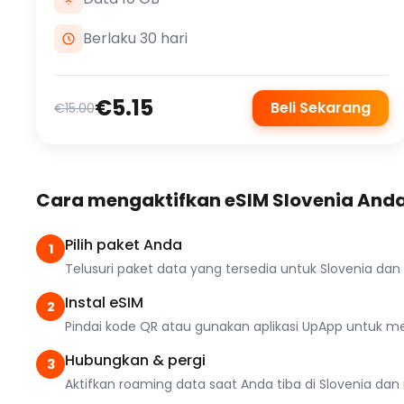
Berlaku 30 hari
€5.15
Beli Sekarang
€15.00
Cara mengaktifkan eSIM Slovenia And
Pilih paket Anda
1
Telusuri paket data yang tersedia untuk Slovenia da
Instal eSIM
2
Pindai kode QR atau gunakan aplikasi UpApp untuk men
Hubungkan & pergi
3
Aktifkan roaming data saat Anda tiba di Slovenia dan n