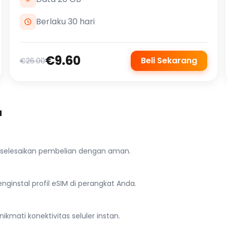
Berlaku 30 hari
€9.60
Beli Sekarang
€26.00
a
n selesaikan pembelian dengan aman.
ginstal profil eSIM di perangkat Anda.
ikmati konektivitas seluler instan.