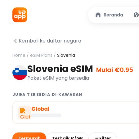
Beranda
Kembali ke daftar negara
Home
/
eSIM Plans
/
Slovenia
Slovenia eSIM
Mulai €0.95
Paket eSIM yang tersedia
JUGA TERSEDIA DI KAWASAN
Global
Termurah
Terbaik €/GB
Filter