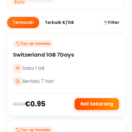
Termurah
Terbaik €/GB
Filter
Top-up tersedia
Switzerland 1GB 7Days
Data 1 GB
Berlaku 7 hari
€0.95
Beli Sekarang
€3.50
Top-up tersedia