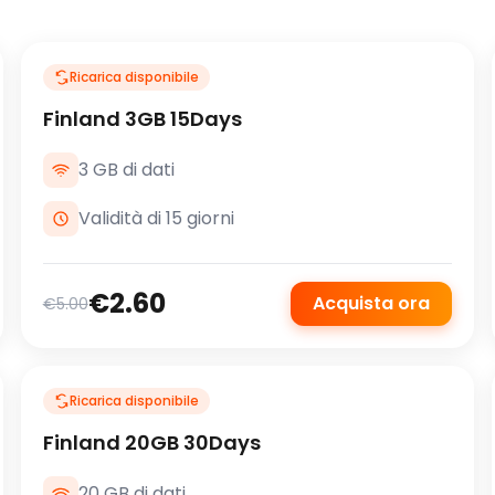
Ricarica disponibile
Finland 3GB 15Days
3 GB di dati
Validità di 15 giorni
€2.60
Acquista ora
€5.00
Ricarica disponibile
Finland 20GB 30Days
20 GB di dati