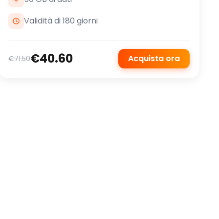
Validità di 180 giorni
€40.60
Acquista ora
€71.50