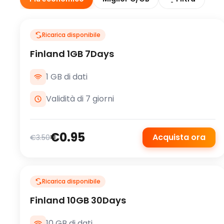
Ricarica disponibile
Finland 1GB 7Days
1 GB di dati
Validità di 7 giorni
€0.95
Acquista ora
€3.50
Ricarica disponibile
Finland 10GB 30Days
10 GB di dati