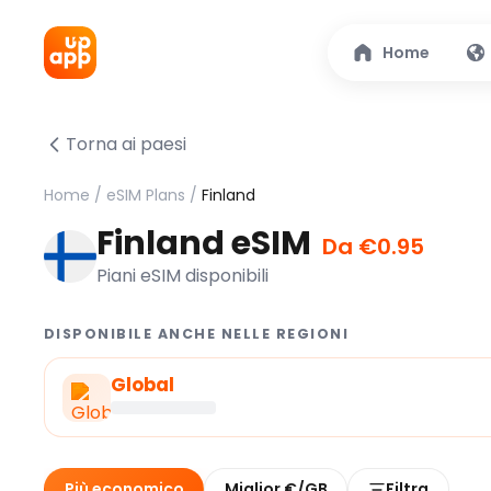
Home
Torna ai paesi
Home
/
eSIM Plans
/
Finland
Finland eSIM
Da €0.95
Piani eSIM disponibili
DISPONIBILE ANCHE NELLE REGIONI
Global
Più economico
Miglior €/GB
Filtra