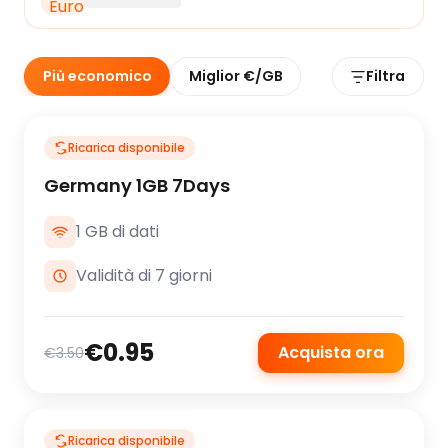
Più economico
Miglior €/GB
Filtra
Ricarica disponibile
Germany 1GB 7Days
1 GB di dati
Validità di 7 giorni
€0.95
Acquista ora
€3.50
Ricarica disponibile