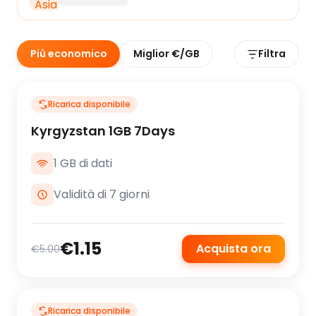
Più economico
Miglior €/GB
Filtra
Ricarica disponibile
Kyrgyzstan 1GB 7Days
1 GB di dati
Validità di 7 giorni
€1.15
Acquista ora
€5.00
Ricarica disponibile