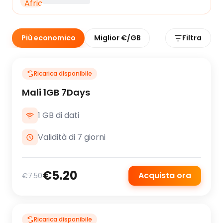
Più economico
Miglior €/GB
Filtra
Ricarica disponibile
Mali 1GB 7Days
1 GB di dati
Validità di 7 giorni
€5.20
Acquista ora
€7.50
Ricarica disponibile