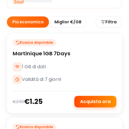
Più economico
Miglior €/GB
Filtra
Ricarica disponibile
Martinique 1GB 7Days
1 GB di dati
Validità di 7 giorni
€1.25
Acquista ora
€2.50
Ricarica disponibile