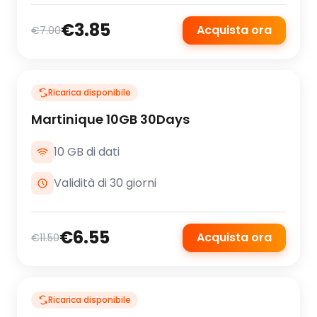
€3.85
Acquista ora
€7.00
Ricarica disponibile
Martinique 10GB 30Days
10 GB di dati
Validità di 30 giorni
€6.55
Acquista ora
€11.50
Ricarica disponibile