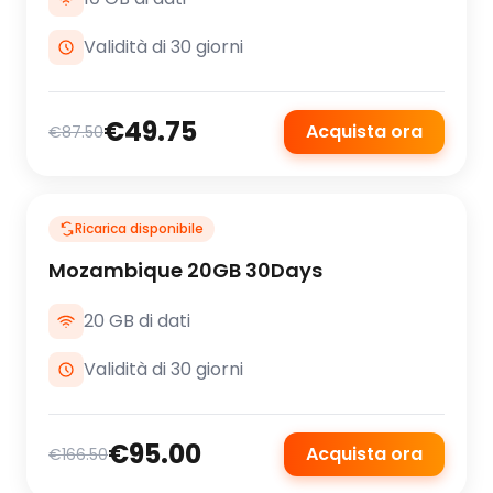
Validità di 30 giorni
€49.75
Acquista ora
€87.50
Ricarica disponibile
Mozambique 20GB 30Days
20 GB di dati
Validità di 30 giorni
€95.00
Acquista ora
€166.50