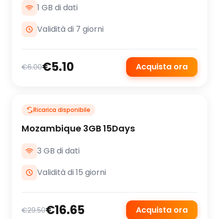
1 GB di dati
Validità di 7 giorni
€5.10
Acquista ora
€6.00
Ricarica disponibile
Mozambique 3GB 15Days
3 GB di dati
Validità di 15 giorni
€16.65
Acquista ora
€29.50