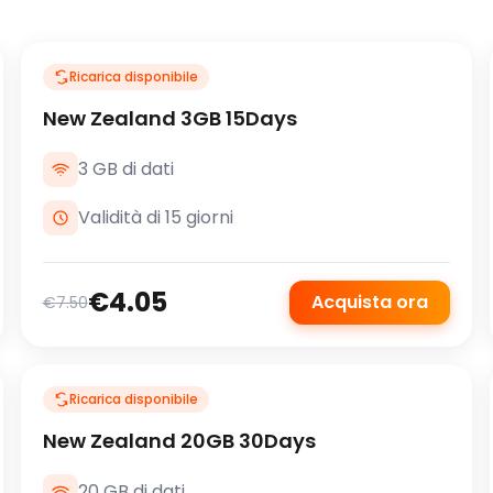
Ricarica disponibile
New Zealand 3GB 15Days
3 GB di dati
Validità di 15 giorni
€4.05
Acquista ora
€7.50
Ricarica disponibile
New Zealand 20GB 30Days
20 GB di dati