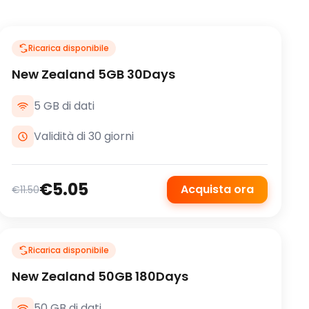
Ricarica disponibile
New Zealand 5GB 30Days
5 GB di dati
Validità di 30 giorni
€5.05
Acquista ora
€11.50
Ricarica disponibile
New Zealand 50GB 180Days
50 GB di dati