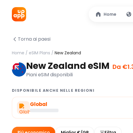
Home
Torna ai paesi
Home
/
eSIM Plans
/
New Zealand
New Zealand eSIM
Da €1.
Piani eSIM disponibili
DISPONIBILE ANCHE NELLE REGIONI
Global
Più economico
Miglior €/GB
Filtra