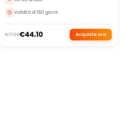
Validità di 180 giorni
€44.10
Acquista ora
€77.50