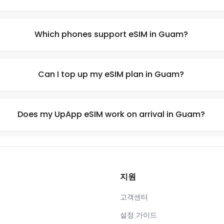
Which phones support eSIM in Guam?
Can I top up my eSIM plan in Guam?
Does my UpApp eSIM work on arrival in Guam?
지원
고객센터
설정 가이드