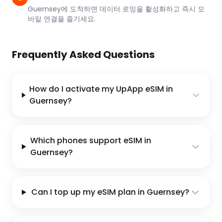
Guernsey에 도착하면 데이터 로밍을 활성화하고 즉시 모
바일 연결을 즐기세요.
Frequently Asked Questions
How do I activate my UpApp eSIM in
Guernsey?
Which phones support eSIM in
Guernsey?
Can I top up my eSIM plan in Guernsey?