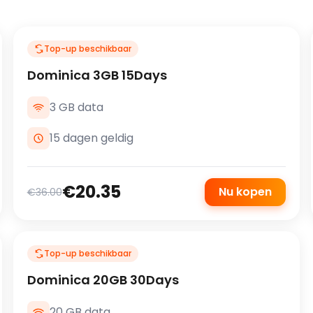
Top-up beschikbaar
Dominica 3GB 15Days
3 GB data
15 dagen geldig
€20.35
Nu kopen
€36.00
Top-up beschikbaar
Dominica 20GB 30Days
20 GB data