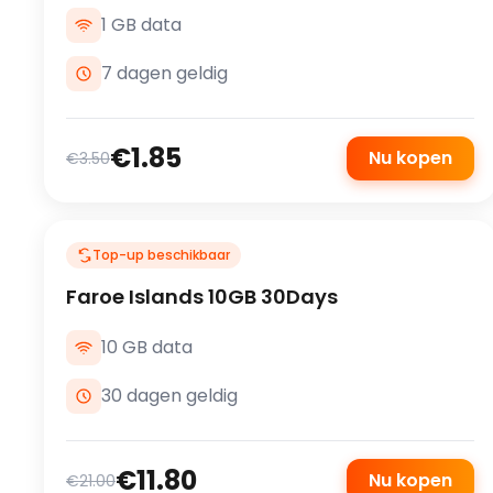
1 GB data
7 dagen geldig
€1.85
Nu kopen
€3.50
Top-up beschikbaar
Faroe Islands 10GB 30Days
10 GB data
30 dagen geldig
€11.80
Nu kopen
€21.00