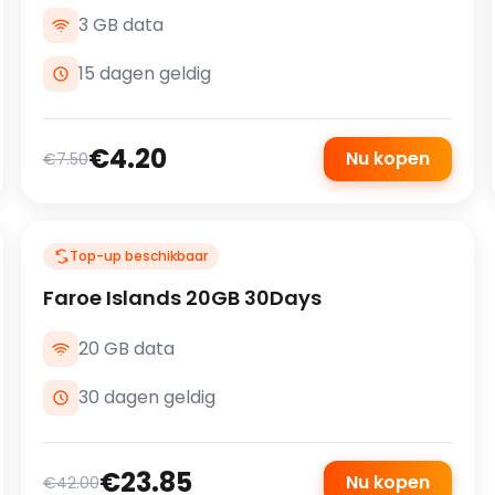
3 GB data
15 dagen geldig
€4.20
Nu kopen
€7.50
Top-up beschikbaar
Faroe Islands 20GB 30Days
20 GB data
30 dagen geldig
€23.85
Nu kopen
€42.00