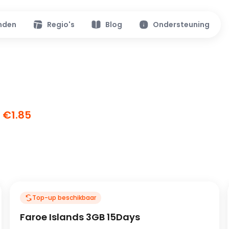
nden
Regio's
Blog
Ondersteuning
 €1.85
Top-up beschikbaar
Faroe Islands 3GB 15Days