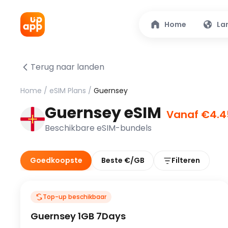
Home
La
Terug naar landen
Home
/
eSIM Plans
/
Guernsey
Guernsey eSIM
Vanaf €4.4
Beschikbare eSIM-bundels
Goedkoopste
Beste €/GB
Filteren
Top-up beschikbaar
Guernsey 1GB 7Days