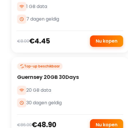
1 GB data
7 dagen geldig
€4.45
Nu kopen
€8.00
Top-up beschikbaar
Guernsey 20GB 30Days
20 GB data
30 dagen geldig
€48.90
Nu kopen
€86.00