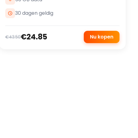
30 dagen geldig
€24.85
Nu kopen
€43.50