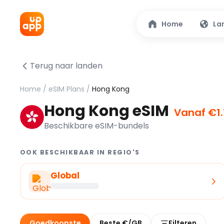
Home
La
Terug naar landen
Home
/
eSIM Plans
/
Hong Kong
Hong Kong eSIM
Vanaf €1.
Beschikbare eSIM-bundels
OOK BESCHIKBAAR IN REGIO'S
Global
Goedkoopste
Beste €/GB
Filteren