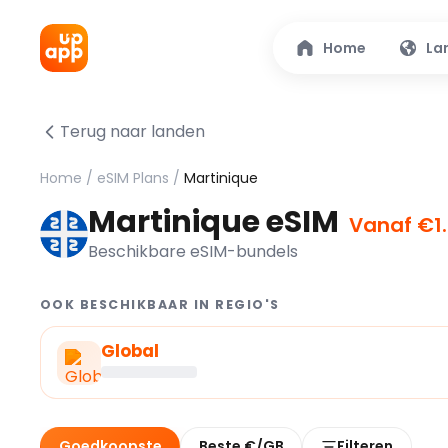
Home
La
Terug naar landen
Home
/
eSIM Plans
/
Martinique
Martinique eSIM
Vanaf €1
Beschikbare eSIM-bundels
OOK BESCHIKBAAR IN REGIO'S
Global
Goedkoopste
Beste €/GB
Filteren