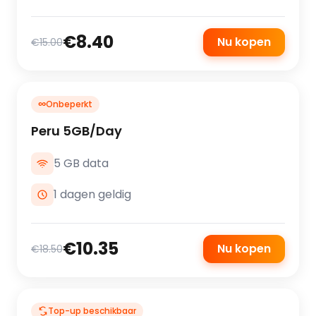
€8.40
Nu kopen
€15.00
∞
Onbeperkt
Peru 5GB/Day
5 GB data
1 dagen geldig
€10.35
Nu kopen
€18.50
Top-up beschikbaar