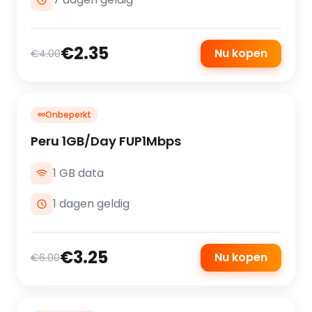
€2.35
Nu kopen
€4.00
∞
Onbeperkt
Peru 1GB/Day FUP1Mbps
1 GB data
1 dagen geldig
€3.25
Nu kopen
€6.00