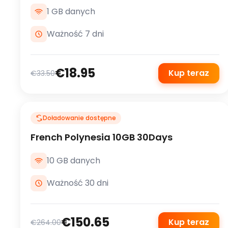
1 GB danych
Ważność 7 dni
€18.95
Kup teraz
€33.50
Doładowanie dostępne
French Polynesia 10GB 30Days
10 GB danych
Ważność 30 dni
€150.65
Kup teraz
€264.00