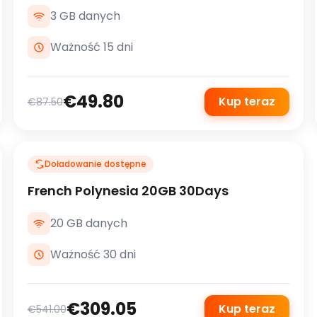
3 GB danych
Ważność 15 dni
€49.80
Kup teraz
€87.50
Doładowanie dostępne
French Polynesia 20GB 30Days
20 GB danych
Ważność 30 dni
€309.05
Kup teraz
€541.00