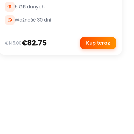
5 GB danych
Ważność 30 dni
€82.75
Kup teraz
€145.00