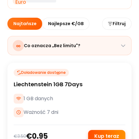
Najtańsze
Najlepsze €/GB
Filtruj
∞
Co oznacza „Bez limitu"?
Doładowanie dostępne
Liechtenstein 1GB 7Days
1 GB danych
Ważność 7 dni
€0.95
Kup teraz
€3.50