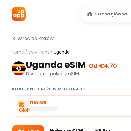
Strona główna
Wróć do krajów
Home
/
eSIM Plans
/
Uganda
Uganda eSIM
Od €4.70
Dostępne pakiety eSIM
DOSTĘPNE TAKŻE W REGIONACH
Global
Najtańsze
Najlepsze €/GB
Filtruj