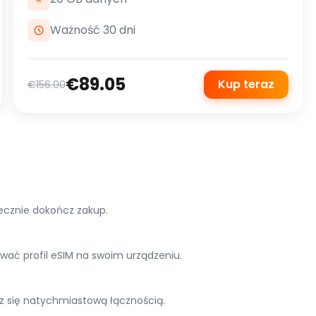
Ważność 30 dni
€89.05
Kup teraz
€156.00
ecznie dokończ zakup.
lować profil eSIM na swoim urządzeniu.
z się natychmiastową łącznością.