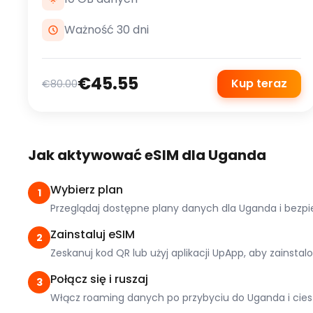
Ważność 30 dni
€45.55
Kup teraz
€80.00
Jak aktywować eSIM dla Uganda
Wybierz plan
1
Przeglądaj dostępne plany danych dla Uganda i bezpi
Zainstaluj eSIM
2
Zeskanuj kod QR lub użyj aplikacji UpApp, aby zainsta
Połącz się i ruszaj
3
Włącz roaming danych po przybyciu do Uganda i cies