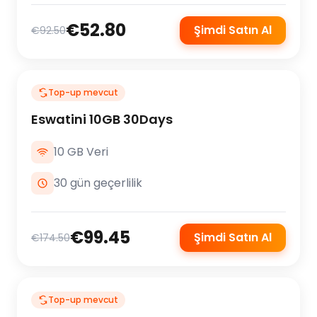
€52.80
Şimdi Satın Al
€92.50
Top-up mevcut
Eswatini 10GB 30Days
10 GB Veri
30 gün geçerlilik
€99.45
Şimdi Satın Al
€174.50
Top-up mevcut