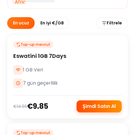
En ucuz
En iyi €/GB
Filtrele
Top-up mevcut
Eswatini 1GB 7Days
1 GB Veri
7 gün geçerlilik
€9.85
Şimdi Satın Al
€14.65
Top-up mevcut