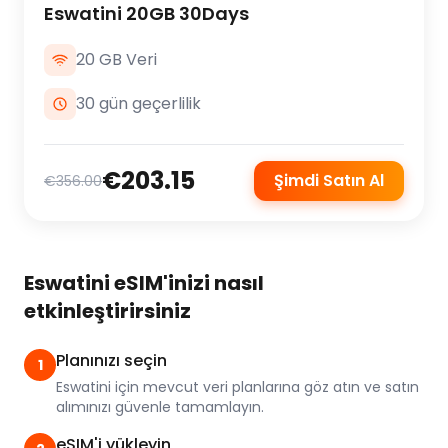
Eswatini 20GB 30Days
20 GB Veri
30 gün geçerlilik
€203.15
Şimdi Satın Al
€356.00
Eswatini eSIM'inizi nasıl
etkinleştirirsiniz
Planınızı seçin
1
Eswatini için mevcut veri planlarına göz atın ve satın
alımınızı güvenle tamamlayın.
eSIM'i yükleyin