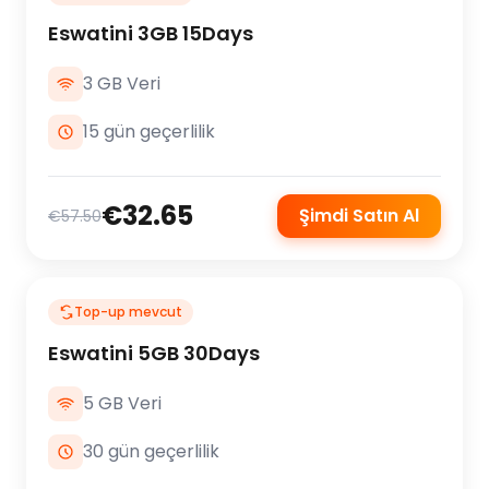
Eswatini 3GB 15Days
3 GB Veri
15 gün geçerlilik
€32.65
Şimdi Satın Al
€57.50
Top-up mevcut
Eswatini 5GB 30Days
5 GB Veri
30 gün geçerlilik