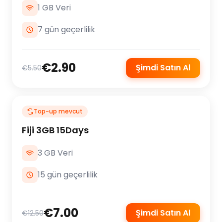
1 GB Veri
7 gün geçerlilik
€2.90
Şimdi Satın Al
€5.50
Top-up mevcut
Fiji 3GB 15Days
3 GB Veri
15 gün geçerlilik
€7.00
Şimdi Satın Al
€12.50