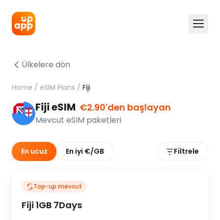
Ülkelere dön
Home
/
eSIM Plans
/
Fiji
Fiji eSIM
€2.90'den başlayan
Mevcut eSIM paketleri
En ucuz
En iyi €/GB
Filtrele
Top-up mevcut
Fiji 1GB 7Days