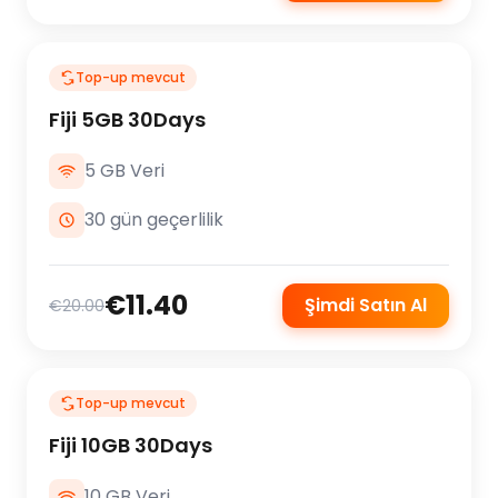
Top-up mevcut
Fiji 5GB 30Days
5 GB Veri
30 gün geçerlilik
€11.40
Şimdi Satın Al
€20.00
Top-up mevcut
Fiji 10GB 30Days
10 GB Veri