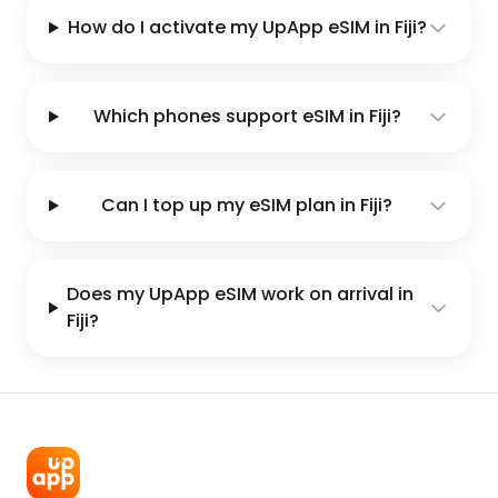
How do I activate my UpApp eSIM in Fiji?
Which phones support eSIM in Fiji?
Can I top up my eSIM plan in Fiji?
Does my UpApp eSIM work on arrival in
Fiji?