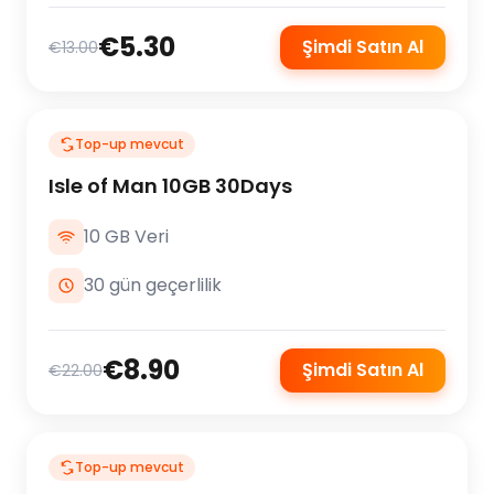
€5.30
Şimdi Satın Al
€13.00
Top-up mevcut
Isle of Man 10GB 30Days
10 GB Veri
30 gün geçerlilik
€8.90
Şimdi Satın Al
€22.00
Top-up mevcut