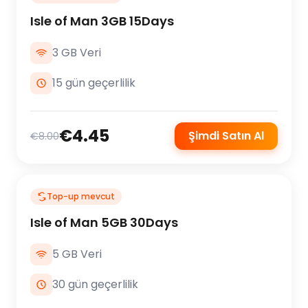
Isle of Man 3GB 15Days
3 GB Veri
15 gün geçerlilik
€4.45
Şimdi Satın Al
€8.00
Top-up mevcut
Isle of Man 5GB 30Days
5 GB Veri
30 gün geçerlilik