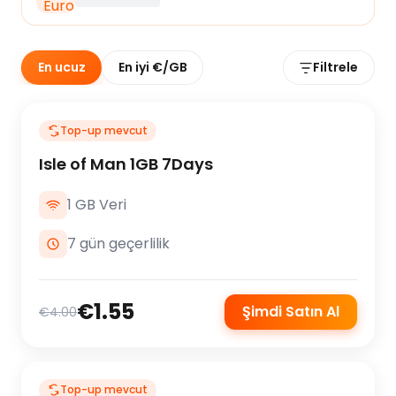
En ucuz
En iyi €/GB
Filtrele
Top-up mevcut
Isle of Man 1GB 7Days
1 GB Veri
7 gün geçerlilik
€1.55
Şimdi Satın Al
€4.00
Top-up mevcut