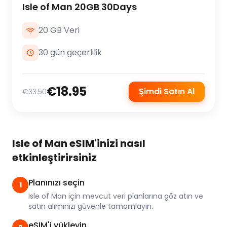
Isle of Man 20GB 30Days
20 GB Veri
30 gün geçerlilik
€18.95
Şimdi Satın Al
€33.50
Isle of Man eSIM'inizi nasıl
etkinleştirirsiniz
Planınızı seçin
1
Isle of Man için mevcut veri planlarına göz atın ve
satın alımınızı güvenle tamamlayın.
eSIM'i yükleyin