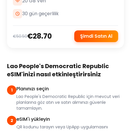
20 GB Veri
30 gün geçerlilik
€28.70
Şimdi Satın Al
€50.50
Lao People's Democratic Republic
eSIM'inizi nasıl etkinleştirirsiniz
Planınızı seçin
1
Lao People's Democratic Republic için mevcut veri
planlarına göz atın ve satın alımınızı güvenle
tamamlayın.
eSIM'i yükleyin
2
QR kodunu tarayın veya UpApp uygulamasını