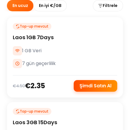
En ucuz
En iyi €/GB
Filtrele
Top-up mevcut
Laos 1GB 7Days
1 GB Veri
7 gün geçerlilik
€2.35
Şimdi Satın Al
€4.50
Top-up mevcut
Laos 3GB 15Days