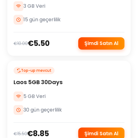
3 GB Veri
15 gün geçerlilik
€5.50
Şimdi Satın Al
€10.00
Top-up mevcut
Laos 5GB 30Days
5 GB Veri
30 gün geçerlilik
€8.85
Şimdi Satın Al
€15.50